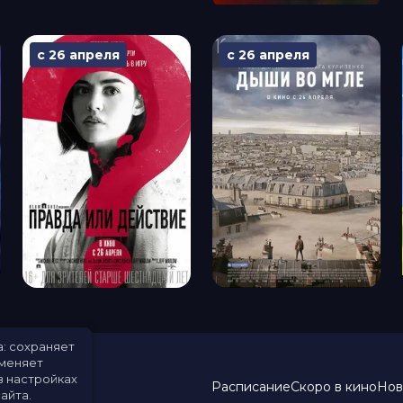
с 26 апреля
с 26 апреля
а: сохраняет
именяет
в настройках
Расписание
Скоро в кино
Нов
айта.