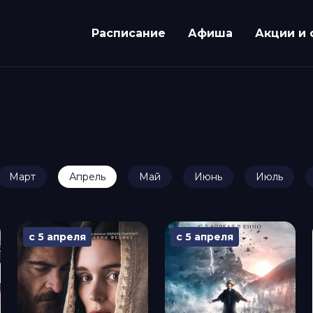
Расписание
Афиша
Акции и 
Март
Апрель
Май
Июнь
Июль
с 5 апреля
с 5 апреля