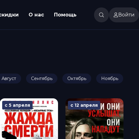
скидки
О нас
Помощь
Войти
Август
Сентябрь
Октябрь
Ноябрь
Де
с 5 апреля
с 12 апреля