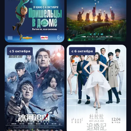
с 5 октября
с 6 октября