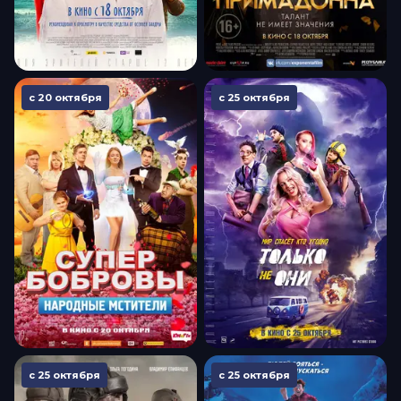
с 20 октября
с 25 октября
с 25 октября
с 25 октября