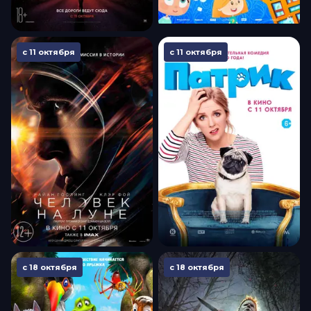
с 11 октября
с 11 октября
с 18 октября
с 18 октября