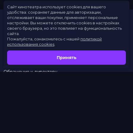
Сайт кинотеатра использует cookies для вашего
удобства: сохраняет данные для авторизации,
отслеживает ваши покупки, применяет персональные
настройки.
Вы можете отключить cookies в настройках
своего браузера, но это повлияет на функциональность
сайта.
Пожалуйста, ознакомьтесь с нашей
политикой
использования cookies
.
Расписание
Скоро в кино
Принять
Новости
Заведения
Обращение к директору
Служба поддержки
г. Омск, просп. Карла Маркса, 67А
тел.:
453–453
бронирование:
+7 (962) 058-34-53
с 10.00 до 21.00