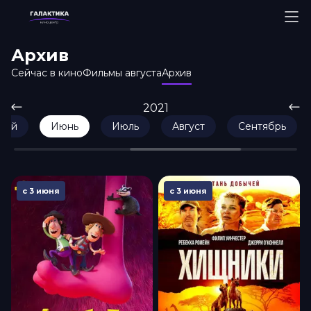
Архив
Сейчас в кино
Фильмы августа
Архив
2021
Май
Июнь
Июль
Август
Сентябрь
с 3 июня
с 3 июня