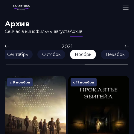
Архив
Сейчас в кино
Фильмы августа
Архив
2021
Сентябрь
Октябрь
Ноябрь
Декабрь
с 8 ноября
с 11 ноября