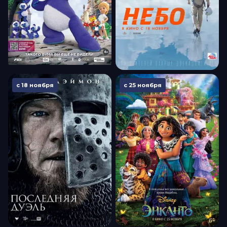
с 18 ноября
с 25 ноября