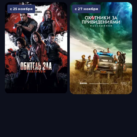
с 25 ноября
с 27 ноября