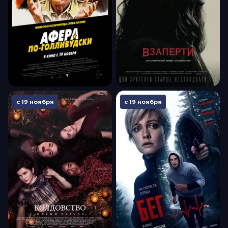
с 19 ноября
с 19 ноября