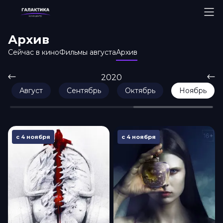
Архив
Сейчас в кино
Фильмы августа
Архив
2020
Август
Сентябрь
Октябрь
Ноябрь
с 4 ноября
с 4 ноября