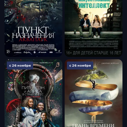
с 26 ноября
с 26 ноября