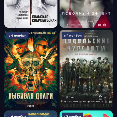
с 4 ноября
с 4 ноября
с 4 ноября
с 5 ноября