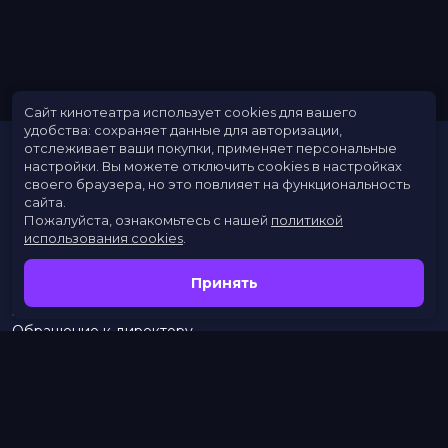
Сайт кинотеатра использует cookies для вашего
удобства: сохраняет данные для авторизации,
отслеживает ваши покупки, применяет персональные
настройки.
Вы можете отключить cookies в настройках
своего браузера, но это повлияет на функциональность
сайта.
Пожалуйста, ознакомьтесь с нашей
политикой
использования cookies
.
Расписание
Скоро в кино
Принять
Новости
Заведения
Обращение к директору
Служба поддержки
г. Омск, просп. Карла Маркса, 67А
бронирование:
+7 (962) 058-34-53
с 10.00 до 21.00
тел.:
453–453