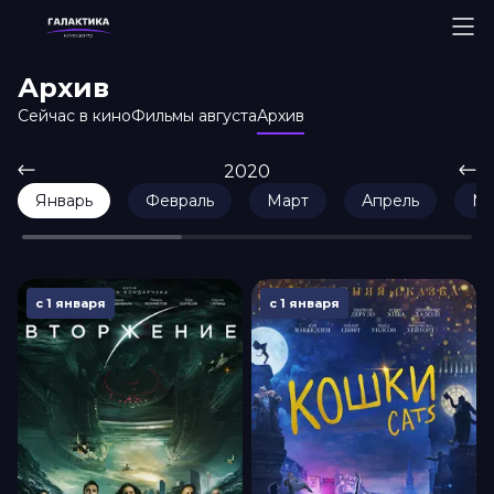
Архив
Сейчас в кино
Фильмы августа
Архив
2020
Январь
Февраль
Март
Апрель
М
с 1 января
с 1 января