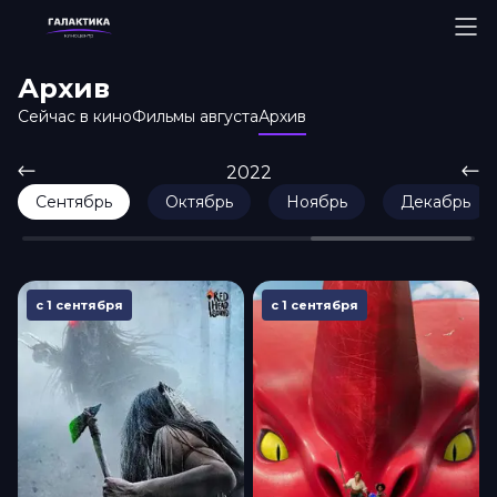
Архив
Сейчас в кино
Фильмы августа
Архив
2022
Сентябрь
Октябрь
Ноябрь
Декабрь
с 1 сентября
с 1 сентября