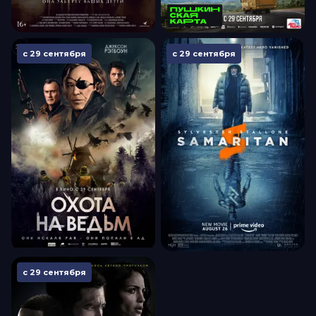
с 29 сентября
с 29 сентября
с 29 сентября