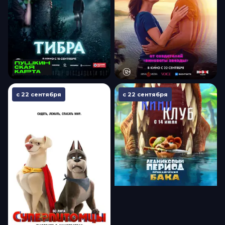
с 22 сентября
с 22 сентября