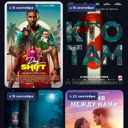
с 15 сентября
с 15 сентября
с 15 сентября
с 22 сентября