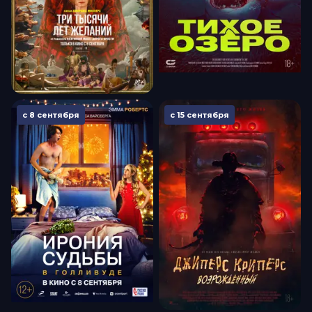
с 8 сентября
с 15 сентября