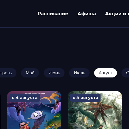
Расписание
Афиша
Акции и 
прель
Май
Июнь
Июль
Август
С
с 4 августа
с 4 августа