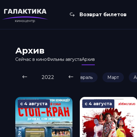
Возврат билетов
Архив
Сейчас в кино
Фильмы августа
Архив
2022
Январь
Февраль
Март
А
с 4 августа
с 4 августа